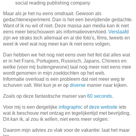
social reading publishing company
Maar als je het nu eens omdraait. Gewoon als
gedachtenexperiment. Dan is het een bevrijdende gedachte.
Want of ik nu wil of niet. Deze massa aan media kan ik niet
eens meer beschouwen als informatieovervloed.
Verslaafd
zijn we straks toch allemaal en al die foto's, films, tweets en
weet ik veel wat nog meer kan ik niet eens volgen.
Dan hebben we het nog niet eens over het feit dat alles wat
er in het Frans, Portugees, Russisch, Japans, Chinees en
welke (voor mij buitengewone) taal nog meer niet eens mee
wordt genomen in mijn zoektochten op het web.
Informatie overload is een probleem dat niet meer weg te
schuiven valt. Wel kun je er op
diverse
manier naar kijken.
Zoals op deze fantastische manier van
60 seconds
.
Voor mij is een dergelijke
infographic
of
deze website
iets
wat ik beschouw met ontzag en tegelijkertijd met bevrijding.
Dit
kan
ik, al zou ik
willen
, niet eens meer volgen.
Daarom mijn advies zo vlak voor de vakantie: laat het maar