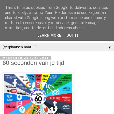
This site uses cookies from Google to deliver its services
and to analyze traffic. Your IP address and user-agent are
shared with Google along with performance and security
metrics to ensure quality of service, generate usage
statistics, and to detect and address abuse.
LEARN MORE
GOT IT
▼
woensdag 29 juni 2011
60 seconden van je tijd