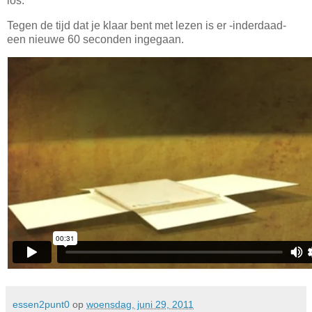
los.
Tegen de tijd dat je klaar bent met lezen is er -inderdaad-
een nieuwe 60 seconden ingegaan.
essen2punt0
op
woensdag, juni 29, 2011