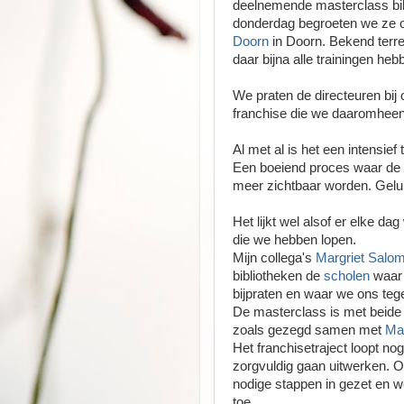
deelnemende masterclass bi
donderdag begroeten we ze 
Doorn
in Doorn. Bekend terr
daar bijna alle trainingen he
We praten de directeuren bij
franchise die we daaromheen 
Al met al is het een intensief
Een boeiend proces waar de c
meer zichtbaar worden. Geluk
Het lijkt wel alsof er elke d
die we hebben lopen.
Mijn collega's
Margriet Salo
bibliotheken de
scholen
waar 
bijpraten en waar we ons tege
De masterclass is met beide
zoals gezegd samen met
Ma
Het franchisetraject loopt 
zorgvuldig gaan uitwerken. 
nodige stappen in gezet en 
toe.