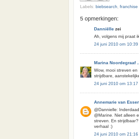
Labels:
biebsearch
,
franchise
5 opmerkingen:
Danniëlle
zei
Ah, volgens mij praat i
24 juni 2010 om 10:39
Marina Noordegraaf ..
Wow, mooi streven en h
strijdbare, aanstekelij
24 juni 2010 om 13:17
Annemarie van Esse
@Dannielle: Inderdaad!
@Marine. Niet alleen 
streven. En strijdbaa
verhaal :)
24 juni 2010 om 21:16