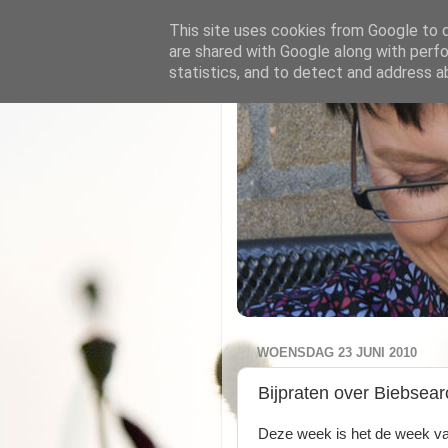
This site uses cookies from Google to de
are shared with Google along with perfo
statistics, and to detect and address a
WOENSDAG 23 JUNI 2010
Bijpraten over Biebsear
Deze week is het de week van