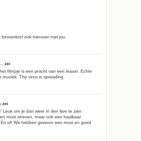
k binnenkort ook hierover met jou.
..
zei
et filmpje is een pracht van een teaser. Echte
ke muziek. The virus is spreading
n
zei
 Leuk om je dan weer in den lijve te zien.
een mooi streven, maar ook een haalbaar
r? En of! We hebben gewoon een mooi en goed