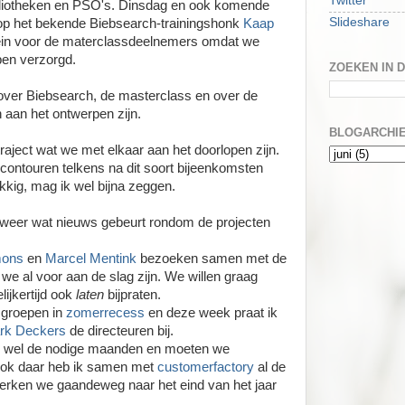
Twitter
liotheken en PSO's. Dinsdag en ook komende
Slideshare
op het bekende Biebsearch-trainingshonk
Kaap
ein voor de materclassdeelnemers omdat we
bben verzorgd.
ZOEKEN IN 
 over Biebsearch, de masterclass en over de
aan het ontwerpen zijn.
BLOGARCHI
 traject wat we met elkaar aan het doorlopen zijn.
ontouren telkens na dit soort bijeenkomsten
kig, mag ik wel bijna zeggen.
ag weer wat nieuws gebeurt rondom de projecten
mons
en
Marcel Mentink
bezoeken samen met de
we al voor aan de slag zijn. We willen graag
lijkertijd ook
laten
bijpraten.
 groepen in
zomerrecess
en deze week praat ik
rk Deckers
de directeuren bij.
nog wel de nodige maanden en moeten we
Ook daar heb ik samen met
customerfactory
al de
werken we gaandeweg naar het eind van het jaar