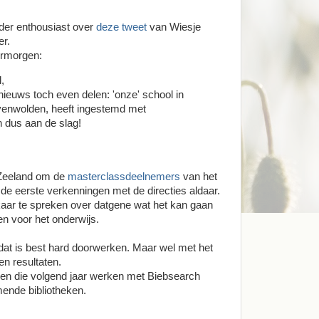
nder enthousiast over
deze tweet
van Wiesje
r.
ermorgen:
,
euws toch even delen: 'onze' school in
nwolden, heeft ingestemd met
 dus aan de slag!
 Zeeland om de
masterclassdeelnemers
van het
de eerste verkenningen met de directies aldaar.
aar te spreken over datgene wat het kan gaan
en voor het onderwijs.
 dat is best hard doorwerken. Maar wel met het
en resultaten.
ngen die volgend jaar werken met Biebsearch
ende bibliotheken.