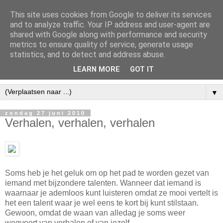
This site uses cookies from Google to deliver its services
and to analyze traffic. Your IP address and user-agent are
shared with Google along with performance and security
metrics to ensure quality of service, generate usage
statistics, and to detect and address abuse.
LEARN MORE
GOT IT
▼
zondag 27 juni 2010
Verhalen, verhalen, verhalen
Soms heb je het geluk om op het pad te worden gezet van
iemand met bijzondere talenten. Wanneer dat iemand is
waarnaar je ademloos kunt luisteren omdat ze mooi vertelt is
het een talent waar je wel eens te kort bij kunt stilstaan.
Gewoon, omdat de waan van alledag je soms weer
wegvoert van verhalen of van jezelf.