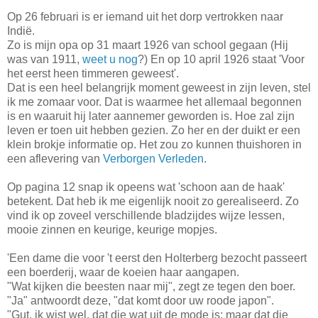
Op 26 februari is er iemand uit het dorp vertrokken naar
Indië.
Zo is mijn opa op 31 maart 1926 van school gegaan (Hij
was van 1911,
weet u nog
?) En op 10 april 1926 staat 'Voor
het eerst heen timmeren geweest'.
Dat is een heel belangrijk moment geweest in zijn leven, stel
ik me zomaar voor. Dat is waarmee het allemaal begonnen
is en waaruit hij later aannemer geworden is. Hoe zal zijn
leven er toen uit hebben gezien. Zo her en der duikt er een
klein brokje informatie op. Het zou zo kunnen thuishoren in
een aflevering van
Verborgen Verleden
.
Op pagina 12 snap ik opeens wat 'schoon aan de haak'
betekent. Dat heb ik me eigenlijk nooit zo gerealiseerd. Zo
vind ik op zoveel verschillende bladzijdes wijze lessen,
mooie zinnen en keurige, keurige mopjes.
'Een dame die voor 't eerst den Holterberg bezocht passeert
een boerderij, waar de koeien haar aangapen.
"Wat kijken die beesten naar mij", zegt ze tegen den boer.
"Ja" antwoordt deze, "dat komt door uw roode japon".
"Gut, ik wist wel, dat die wat uit de mode is; maar dat die