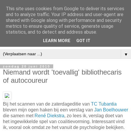
This site uses cookies from Google to deliver its services
and to analyze traffic. Your IP address and user-agent are
shared with Google along with performance and security
metrics to ensure quality of service, generate usage
statistics, and to detect and address abuse.
LEARN MORE
GOT IT
▼
zondag 20 juni 2010
Niemand wordt 'toevallig' bibliothecaris
of autocoureur
Bij het scannen van de zaterdageditie van
TC Tubantia
bleven mijn ogen haken bij een verslag van
Jan Boelhouwer
die samen met
René Diekstra
, zo lees ik, verslag doet van
het ingewikkelde spel van coalitievorming. Interessant vind
ik, vooral ook omdat ze het vanuit de psychologie bekijken.