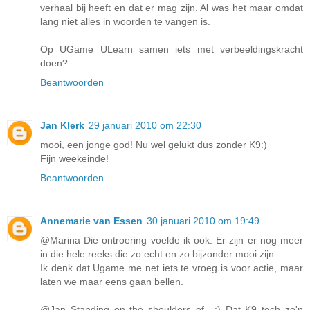
verhaal bij heeft en dat er mag zijn. Al was het maar omdat
lang niet alles in woorden te vangen is.
Op UGame ULearn samen iets met verbeeldingskracht
doen?
Beantwoorden
Jan Klerk
29 januari 2010 om 22:30
mooi, een jonge god! Nu wel gelukt dus zonder K9:)
Fijn weekeinde!
Beantwoorden
Annemarie van Essen
30 januari 2010 om 19:49
@Marina Die ontroering voelde ik ook. Er zijn er nog meer
in die hele reeks die zo echt en zo bijzonder mooi zijn.
Ik denk dat Ugame me net iets te vroeg is voor actie, maar
laten we maar eens gaan bellen.
@Jan Standing on the shoulders of.. ;) Dat K9 toch zo'n