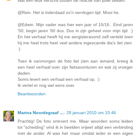
Wat een leuk verschil tussen de reactie van jullie beiden.
@Rein. Het is inderdaad zo'n vervlogen tijd. Mooi he.
@Edwin. Mijn vader was hier een jaar of 15/16.. Eind jaren
'50, begin jaren '60 dus. Dus in zijn geheel voor mijn tijd. :)
En het verhaal heeft hij me eergisteravond zelf verteld toen
hij me heel trots heel veel andere ingescande dia's liet zien.
:)
Toen ik vanmorgen de foto liet zien aan iemand, kreeg ik
een heel verhaal over zijn fietsavonturen en wat zij vroeger
deden.
Soms levert een verhaal een verhaal op. :)
Ik vertel er nog wel eens over.
Beantwoorden
Marina Noordegraaf ....
28 januari 2010 om 10:46
Prachtig! De foto ontroert me. Waar woorden soms leiden
tot "scheiding" vind ik in beelden vrijwel altijd een verbinding
met de ander. Al was het maar omdat ieder er een eigen