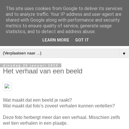
This site uses cookies from Google to deliver its services
and to analyze traffic. Your IP address and user-agent are
shared with Google along with performance and security
metrics to ensure quality of service, generate usage
statistics, and to detect and address abuse.
LEARN MORE
GOT IT
▼
dinsdag 26 januari 2010
Het verhaal van een beeld
Wat maakt dat een beeld je raakt?
Wat maakt dat foto's zoveel verhalen kunnen vertellen?
Deze foto herbergt meer dan een verhaal. Misschien zelfs
wel tien verhalen in een plaatje.