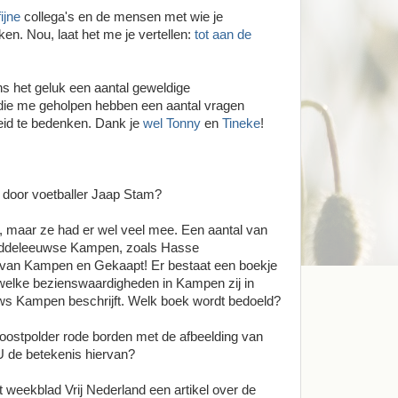
fijne
collega's en de mensen met wie je
. Nou, laat het me je vertellen:
tot aan de
s het geluk een aantal geweldige
 die me geholpen hebben een aantal vragen
eid te bedenken. Dank je
wel
Tonny
en
Tineke
!
 door voetballer Jaap Stam?
, maar ze had er wel veel mee. Een aantal van
middeleeuwse Kampen, zoals Hasse
an Kampen en Gekaapt! Er bestaat een boekje
 welke bezienswaardigheden in Kampen zij in
s Kampen beschrijft. Welk boek wordt bedoeld?
doostpolder rode borden met de afbeelding van
U de betekenis hiervan?
t weekblad Vrij Nederland een artikel over de