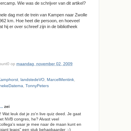
rcamp. Wie was de schrijver van dit artikel?
hele dag met de trein van Kampen naar Zwolle
 962 km. Hoe heet die persoon, en hoeveel
hij er over schreef zijn in de bibliotheek
punt0
op
maandag, november 02, 2009
amphorst
,
landstedeVO
,
MarcelMentink
,
inekeDatema
,
TonnyPeters
..
zei
! Wat leuk dat je zo'n live quiz deed. Je gaat
et NVB congres, he? Alvast veel
 collega's waar je mee naar de maan kunt en
"giant leaps" een stuk behapbaarder :-)