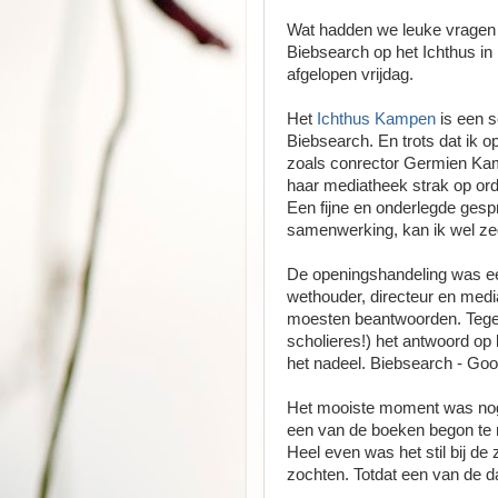
Wat hadden we leuke vragen af
Biebsearch op het Ichthus in
afgelopen vrijdag.
Het
Ichthus Kampen
is een s
Biebsearch. En trots dat ik o
zoals conrector Germien Ka
haar mediatheek strak op orde
Een fijne en onderlegde gespr
samenwerking, kan ik wel ze
De openingshandeling was ee
wethouder, directeur en medi
moesten beantwoorden. Tegelij
scholieres!) het antwoord op
het nadeel. Biebsearch - Goog
Het mooiste moment was nog 
een van de boeken begon te r
Heel even was het stil bij d
zochten. Totdat een van de dam