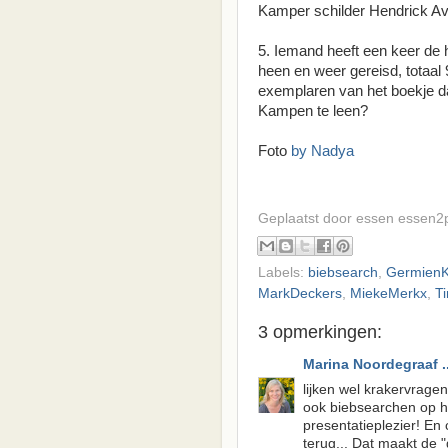
Kamper schilder Hendrick Ave
5. Iemand heeft een keer de 
heen en weer gereisd, totaal
exemplaren van het boekje dat 
Kampen te leen?
Foto
by Nadya
Geplaatst door essen
essen2
Labels:
biebsearch
,
GermienK
MarkDeckers
,
MiekeMerkx
,
T
3 opmerkingen:
Marina Noordegraaf ..
lijken wel krakervragen
ook biebsearchen op h
presentatieplezier! En
terug... Dat maakt de 