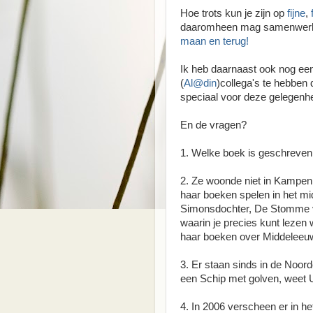
Hoe trots kun je zijn op
fijne
,
daaromheen mag samenwerken
maan en terug!
Ik heb daarnaast ook nog een
(
Al@din
)collega's te hebben
speciaal voor deze gelegenh
En de vragen?
1. Welke boek is geschreven
2. Ze woonde niet in Kampen
haar boeken spelen in het 
Simonsdochter, De Stomme v
waarin je precies kunt lezen
haar boeken over Middeleeuw
3. Er staan sinds in de Noor
een Schip met golven, weet 
4. In 2006 verscheen er in he