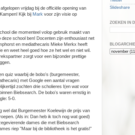
Twitter
Slideshare
gelopen vrijdag bij de officiële opening van
 Kampen! Kijk bij
Mark
voor zijn visie op
ZOEKEN IN 
chool die momenteel volop gebruik maakt van
p deze school ben! Docenten zijn enthousiast net
mphorst en mediathecaris Mieke Merkx heeft
BLOGARCHI
 en weet heel goed hoe ze het wel en niet wil.
ekspartner zorgt voor een bijzonder prettige
ggen.
n quiz waarbij de bobo's (burgemeester,
athecaris) met Google een aantal vragen
kertijd zochten drie scholieres I(en wat voor
 binnen Biebsearch. De bobo's waren ernstig in
le: 5-0.
wel dat Burgemeester Koelewijn de prijs van
oepen. (Als in: Dan heb ik toch nog wat goed)
e zegevierende dames die met Biebsearch
es riep "Maar bij de bibliotheek is het gratis!"