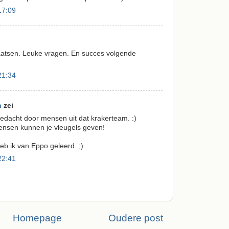
17:09
aatsen. Leuke vragen. En succes volgende
21:34
n
zei
edacht door mensen uit dat krakerteam. :)
mensen kunnen je vleugels geven!
eb ik van Eppo geleerd. ;)
22:41
Homepage
Oudere post