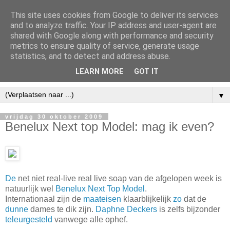
This site uses cookies from Google to deliver its services
and to analyze traffic. Your IP address and user-agent are
shared with Google along with performance and security
metrics to ensure quality of service, generate usage
statistics, and to detect and address abuse.
LEARN MORE
GOT IT
▼
vrijdag 30 oktober 2009
Benelux Next top Model: mag ik even?
De
net niet real-live real live soap van de afgelopen week is
natuurlijk wel
Benelux Next Top Model
.
Internationaal zijn de
maateisen
klaarblijkelijk
zo
dat de
dunne
dames te dik zijn.
Daphne Deckers
is zelfs bijzonder
teleurgesteld
vanwege alle ophef.