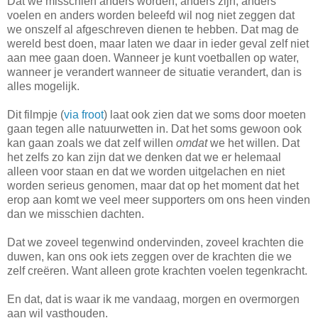
Dat we misschien anders worden, anders zijn, anders
voelen en anders worden beleefd wil nog niet zeggen dat
we onszelf al afgeschreven dienen te hebben. Dat mag de
wereld best doen, maar laten we daar in ieder geval zelf niet
aan mee gaan doen. Wanneer je kunt voetballen op water,
wanneer je verandert wanneer de situatie verandert, dan is
alles mogelijk.
Dit filmpje (
via froot
) laat ook zien dat we soms door moeten
gaan tegen alle natuurwetten in. Dat het soms gewoon ook
kan gaan zoals we dat zelf willen
omdat
we het willen. Dat
het zelfs zo kan zijn dat we denken dat we er helemaal
alleen voor staan en dat we worden uitgelachen en niet
worden serieus genomen, maar dat op het moment dat het
erop aan komt we veel meer supporters om ons heen vinden
dan we misschien dachten.
Dat we zoveel tegenwind ondervinden, zoveel krachten die
duwen, kan ons ook iets zeggen over de krachten die we
zelf creëren. Want alleen grote krachten voelen tegenkracht.
En dat, dat is waar ik me vandaag, morgen en overmorgen
aan wil vasthouden.