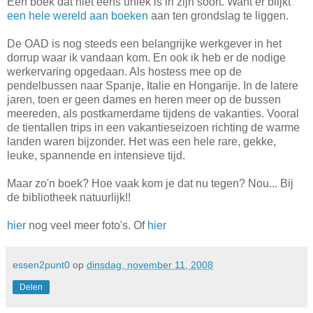
Een boek dat niet eens uniek is in zijn soort. Want er blijkt
een hele wereld aan boeken
aan ten grondslag te liggen.
De OAD is nog steeds een belangrijke werkgever in het
dorrup waar ik vandaan kom. En ook ik heb er de nodige
werkervaring opgedaan. Als hostess mee op de
pendelbussen naar Spanje, Italie en Hongarije. In de latere
jaren, toen er geen dames en heren meer op de bussen
meereden, als postkamerdame tijdens de vakanties. Vooral
de tientallen trips in een vakantieseizoen richting de warme
landen waren bijzonder. Het was een hele rare, gekke,
leuke, spannende en intensieve tijd.
Maar zo'n boek? Hoe vaak kom je dat nu tegen? Nou... Bij
de bibliotheek natuurlijk!!
hier
nog veel meer foto's. Of
hier
essen2punt0
op
dinsdag, november 11, 2008
Delen