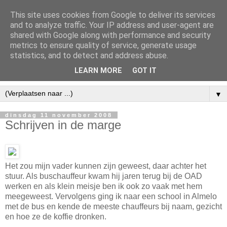
This site uses cookies from Google to deliver its services
and to analyze traffic. Your IP address and user-agent are
shared with Google along with performance and security
metrics to ensure quality of service, generate usage
statistics, and to detect and address abuse.
LEARN MORE
GOT IT
▼
dinsdag 11 november 2008
Schrijven in de marge
Het zou mijn vader kunnen zijn geweest, daar achter het
stuur. Als buschauffeur kwam hij jaren terug bij de OAD
werken en als klein meisje ben ik ook zo vaak met hem
meegeweest. Vervolgens ging ik naar een school in Almelo
met de bus en kende de meeste chauffeurs bij naam, gezicht
en hoe ze de koffie dronken.