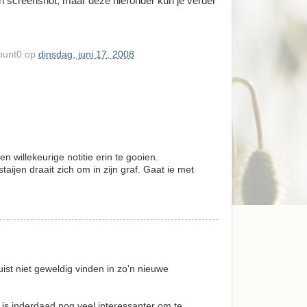
n screenshot, maar deze hieronder kun je verder
punt0
op
dinsdag, juni 17, 2008
n willekeurige notitie erin te gooien.
aijen draait zich om in zijn graf. Gaat ie met
juist niet geweldig vinden in zo'n nieuwe
e' is inderdaad nog veel interessanter om te