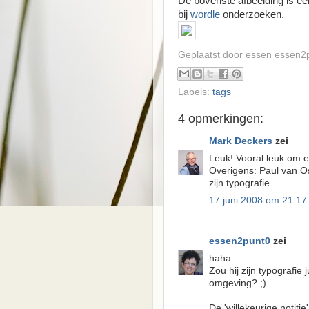
De bovenste afbeelding is ee
bij
wordle
onderzoeken.
Geplaatst door essen
essen2
Labels:
tags
4 opmerkingen:
Mark Deckers
zei
Leuk! Vooral leuk om ee
Overigens: Paul van Ost
zijn typografie.
17 juni 2008 om 21:17
essen2punt0
zei
haha.
Zou hij zijn typografie 
omgeving? ;)
De 'willekeurige notiti