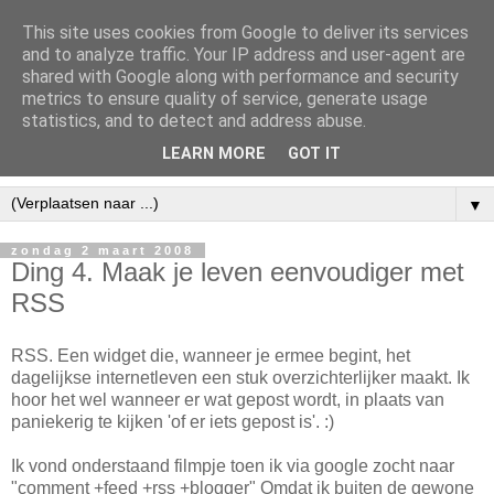
This site uses cookies from Google to deliver its services
and to analyze traffic. Your IP address and user-agent are
shared with Google along with performance and security
metrics to ensure quality of service, generate usage
statistics, and to detect and address abuse.
LEARN MORE
GOT IT
▼
zondag 2 maart 2008
Ding 4. Maak je leven eenvoudiger met
RSS
RSS. Een widget die, wanneer je ermee begint, het
dagelijkse internetleven een stuk overzichterlijker maakt. Ik
hoor het wel wanneer er wat gepost wordt, in plaats van
paniekerig te kijken 'of er iets gepost is'. :)
Ik vond onderstaand filmpje toen ik via google zocht naar
"comment +feed +rss +blogger" Omdat ik buiten de gewone