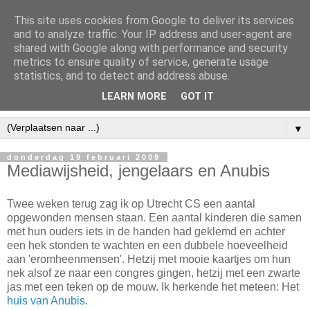
This site uses cookies from Google to deliver its services
and to analyze traffic. Your IP address and user-agent are
shared with Google along with performance and security
metrics to ensure quality of service, generate usage
statistics, and to detect and address abuse.
LEARN MORE
GOT IT
▼
donderdag 19 februari 2009
Mediawijsheid, jengelaars en Anubis
Twee weken terug zag ik op Utrecht CS een aantal
opgewonden mensen staan. Een aantal kinderen die samen
met hun ouders iets in de handen had geklemd en achter
een hek stonden te wachten en een dubbele hoeveelheid
aan 'eromheenmensen'. Hetzij met mooie kaartjes om hun
nek alsof ze naar een congres gingen, hetzij met een zwarte
jas met een teken op de mouw. Ik herkende het meteen: Het
huis van Anubis
.