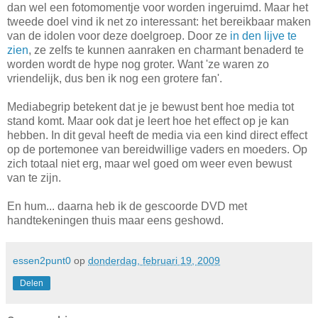
dan wel een fotomomentje voor worden ingeruimd. Maar het
tweede doel vind ik net zo interessant: het bereikbaar maken
van de idolen voor deze doelgroep. Door ze
in den lijve te
zien
, ze zelfs te kunnen aanraken en charmant benaderd te
worden wordt de hype nog groter. Want 'ze waren zo
vriendelijk, dus ben ik nog een grotere fan'.
Mediabegrip betekent dat je je bewust bent hoe media tot
stand komt. Maar ook dat je leert hoe het effect op je kan
hebben. In dit geval heeft de media via een kind direct effect
op de portemonee van bereidwillige vaders en moeders. Op
zich totaal niet erg, maar wel goed om weer even bewust
van te zijn.
En hum... daarna heb ik de gescoorde DVD met
handtekeningen thuis maar eens geshowd.
essen2punt0
op
donderdag, februari 19, 2009
Delen