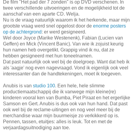
De film "Het pad der 7 zonden" is op DVD verschenen. In
twee verschillende uitvoeringen en de mogelijkheid tot de
aanschaf van een aparte CD. Welja.
Nu is de vraag natuurlijk waarom ik het herkende, maar mijn
grootste vraag werd snel opgelost door de
enorme posters
op de achtergrond
: er werd gesigneerd.
Wel door Joyce (Marike Westenenk), Fabian (Lucien van
Geffen) en Mick (Vincent Banic). Van wie ik zojuist keurig
hun namen heb overgetikt. Grappig vind ik nu, dat ze
hebben gesigneerd met hun toneelnamen.
Dat past natuurlijk ook wel bij de doelgroep. Want dat heb ik
als 'aagje' nog even nagevraagd. Vond ik eigenlijk ook veel
interessanter dan de handtekeningen, moet ik toegeven.
Anubis is van
studio 100
. Een hele, hele slimme
productiemaatschappij die ik vanwege mijn kleine(re)
kinderen vooral ken van Bumba, Piet Piraat en het ergerlijke
Samson en Gert. Anubis is dus ook van hun hand. Dat past
ook wel bij de reclame-uitingen en nog veel meer bij de
merchandise waar mijn buurmeisje zo verkikkerd op is.
Pennen, tassen, etuitjes: alles is leuk. Tot en met de
verjaardagsuitnodiging aan toe.