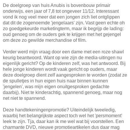
De doelgroep van huis Anubis is bovenbouw primair
onderwijs. een jaar of 7,8 tot ongeveer 11/12. Interessant
vond ik nog veel meer dat een jongen zich liet ontglippen
dat dit de zogenoemde 'jengelaars' zijn. Vast geen echte oh
zo goedgekeurde marketingterm, maar ik begrijp de lading:
oud genoeg om de ouders gek te krijgen met het gejengel
om deze zo gewilde merchandise of film.
Verder werd mijn vraag door een dame met een roze shawl
keurig beantwoord. Want op wie zijn de media-uitingen nu
eigenlijk gericht? Op de kinderen zelf, was het antwoord. Bij
hele jonge kinderen wordt vaak gericht op ouders, maar
deze doelgroep dient zelf aangesproken te worden (zodat ze
de spulletjes in hun eigen huis naar binnen kunnen
'jengelen', was mijn eigen onuitgesproken gedachte
daarbij). Niet te kinderachtig, spannend genoeg, maar nog
net niet te spannend.
Deze handtekeningenpromotie? Uiteindelijk tweeledig,
waarbij het belangrijkste aspect toch wel het 'persmoment'
leek te zijn. Tja, daar kan ik me wel wat bij voorstellen. Een
charmante DVD, nieuwe promotieartikelen dus daar mag