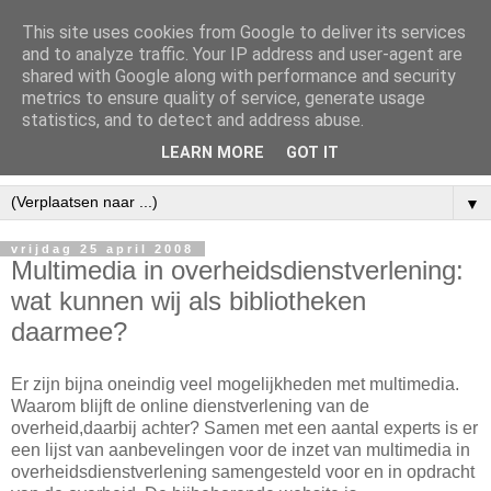
This site uses cookies from Google to deliver its services
and to analyze traffic. Your IP address and user-agent are
shared with Google along with performance and security
metrics to ensure quality of service, generate usage
statistics, and to detect and address abuse.
LEARN MORE
GOT IT
▼
vrijdag 25 april 2008
Multimedia in overheidsdienstverlening:
wat kunnen wij als bibliotheken
daarmee?
Er zijn bijna oneindig veel mogelijkheden met multimedia.
Waarom blijft de online dienstverlening van de
overheid,daarbij achter? Samen met een aantal experts is er
een lijst van aanbevelingen voor de inzet van multimedia in
overheidsdienstverlening samengesteld voor en in opdracht