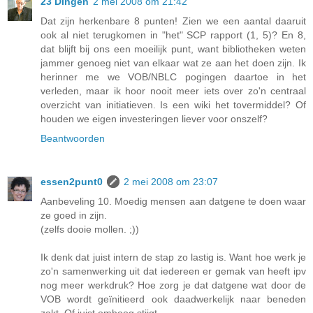
23 Dingen
2 mei 2008 om 21:42
Dat zijn herkenbare 8 punten! Zien we een aantal daaruit
ook al niet terugkomen in "het" SCP rapport (1, 5)? En 8,
dat blijft bij ons een moeilijk punt, want bibliotheken weten
jammer genoeg niet van elkaar wat ze aan het doen zijn. Ik
herinner me we VOB/NBLC pogingen daartoe in het
verleden, maar ik hoor nooit meer iets over zo'n centraal
overzicht van initiatieven. Is een wiki het tovermiddel? Of
houden we eigen investeringen liever voor onszelf?
Beantwoorden
essen2punt0
2 mei 2008 om 23:07
Aanbeveling 10. Moedig mensen aan datgene te doen waar
ze goed in zijn.
(zelfs dooie mollen. ;))
Ik denk dat juist intern de stap zo lastig is. Want hoe werk je
zo'n samenwerking uit dat iedereen er gemak van heeft ipv
nog meer werkdruk? Hoe zorg je dat datgene wat door de
VOB wordt geïnitieerd ook daadwerkelijk naar beneden
zakt. Of juist omhoog stijgt...