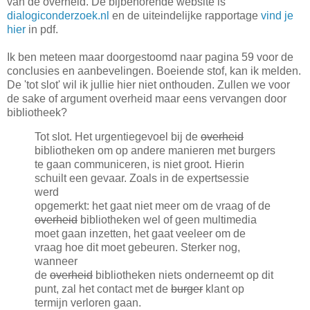
van de overheid. De bijbehorende website is
dialogiconderzoek.nl
en de uiteindelijke rapportage
vind je
hier
in pdf.
Ik ben meteen maar doorgestoomd naar pagina 59 voor de
conclusies en aanbevelingen. Boeiende stof, kan ik melden.
De 'tot slot' wil ik jullie hier niet onthouden. Zullen we voor
de sake of argument overheid maar eens vervangen door
bibliotheek?
Tot slot. Het urgentiegevoel bij de
overheid
bibliotheken om op andere manieren met burgers
te gaan communiceren, is niet groot. Hierin
schuilt een gevaar. Zoals in de expertsessie
werd
opgemerkt: het gaat niet meer om de vraag of de
overheid
bibliotheken wel of geen multimedia
moet gaan inzetten, het gaat veeleer om de
vraag hoe dit moet gebeuren. Sterker nog,
wanneer
de
overheid
bibliotheken niets onderneemt op dit
punt, zal het contact met de
burger
klant op
termijn verloren gaan.