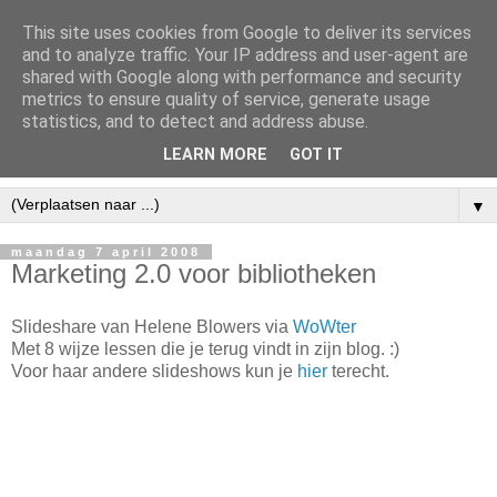
This site uses cookies from Google to deliver its services
and to analyze traffic. Your IP address and user-agent are
shared with Google along with performance and security
metrics to ensure quality of service, generate usage
statistics, and to detect and address abuse.
LEARN MORE
GOT IT
▼
maandag 7 april 2008
Marketing 2.0 voor bibliotheken
Slideshare van Helene Blowers via
WoWter
Met 8 wijze lessen die je terug vindt in zijn blog. :)
Voor haar andere slideshows kun je
hier
terecht.