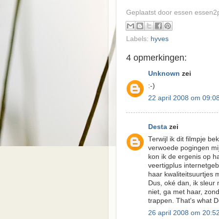
Geplaatst door essen
essen2
Labels:
hyves
4 opmerkingen:
Unknown
zei
:-)
22 april 2008 om 09:0
Desta
zei
Terwijl ik dit filmpje 
verwoede pogingen mij
kon ik de ergenis op h
veertigplus internetge
haar kwaliteitsuurtjes
Dus, oké dan, ik sleur 
niet, ga met haar, zond
trappen. That's what D
26 april 2008 om 20:5