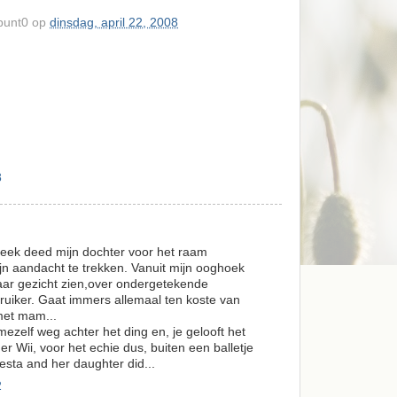
punt0
op
dinsdag, april 22, 2008
8
bekeek deed mijn dochter voor het raam
n aandacht te trekken. Vanuit mijn ooghoek
aar gezicht zien,over ondergetekende
bruiker. Gaat immers allemaal ten koste van
 met mam...
mezelf weg achter het ding en, je gelooft het
er Wii, voor het echie dus, buiten een balletje
esta and her daughter did...
2