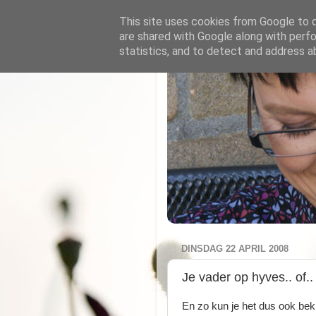
This site uses cookies from Google to de
are shared with Google along with perfo
statistics, and to detect and address a
DINSDAG 22 APRIL 2008
Je vader op hyves.. of.. 
En zo kun je het dus ook beki