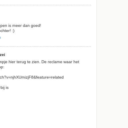
appen is meer dan goed!
hter! :)
0
zei
mpje hier terug te zien. De reclame waar het
op:
tch?v=njhXUmizjF8&feature=related
bij is