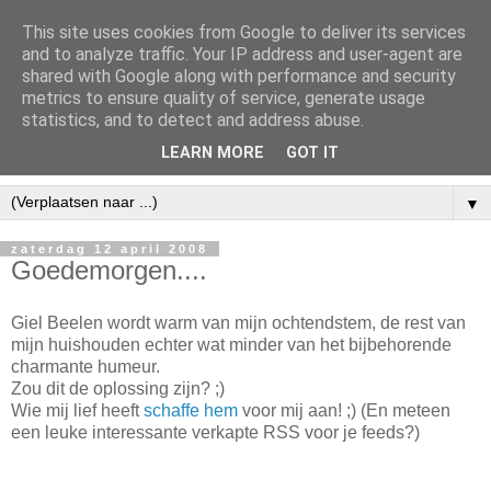
This site uses cookies from Google to deliver its services
and to analyze traffic. Your IP address and user-agent are
shared with Google along with performance and security
metrics to ensure quality of service, generate usage
statistics, and to detect and address abuse.
LEARN MORE
GOT IT
▼
zaterdag 12 april 2008
Goedemorgen....
Giel Beelen wordt warm van mijn ochtendstem, de rest van
mijn huishouden echter wat minder van het bijbehorende
charmante humeur.
Zou dit de oplossing zijn? ;)
Wie mij lief heeft
schaffe hem
voor mij aan! ;) (En meteen
een leuke interessante verkapte RSS voor je feeds?)